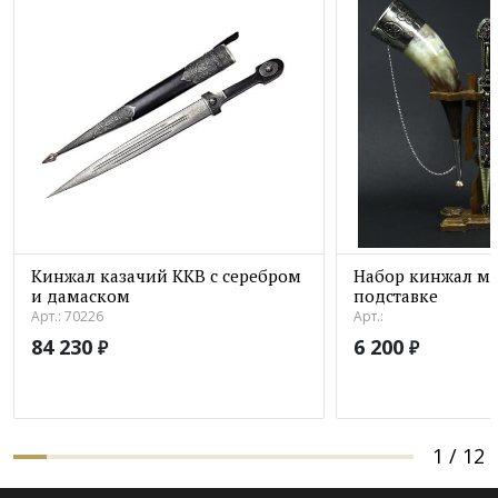
Кинжал казачий ККВ с серебром
Набор кинжал ма
и дамаском
подставке
Арт.: 70226
Арт.:
84 230
6 200
₽
₽
1
/
12